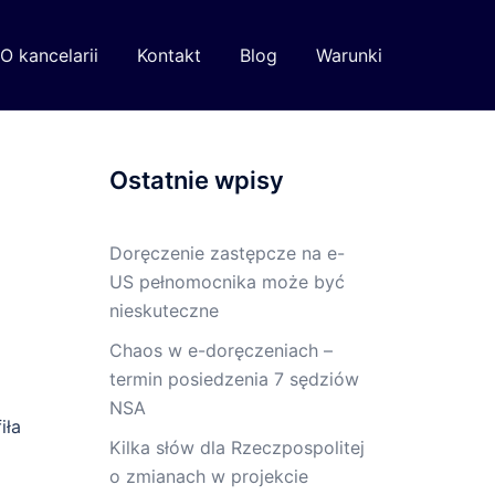
O kancelarii
Kontakt
Blog
Warunki
Ostatnie wpisy
Doręczenie zastępcze na e-
US pełnomocnika może być
nieskuteczne
Chaos w e-doręczeniach –
termin posiedzenia 7 sędziów
NSA
iła
Kilka słów dla Rzeczpospolitej
o zmianach w projekcie