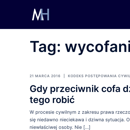
Przejdź
do
treści
Tag:
wycofan
21 MARCA 2016
KODEKS POSTĘPOWANIA CYWI
Gdy przeciwnik cofa d
tego robić
W procesie cywilnym z zakresu prawa rzeczo
się niedawno nieciekawa i dziwna sytuacja.
niewłaściwej osoby. Nie […]