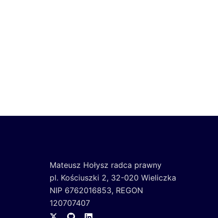
Mateusz Hołysz radca prawny
pl. Kościuszki 2, 32-020 Wieliczka
NIP 6762016853, REGON
120707407