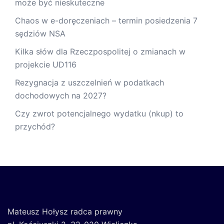
może być nieskuteczne
Chaos w e-doręczeniach – termin posiedzenia 7
sędziów NSA
Kilka słów dla Rzeczpospolitej o zmianach w
projekcie UD116
Rezygnacja z uszczelnień w podatkach
dochodowych na 2027?
Czy zwrot potencjalnego wydatku (nkup) to
przychód?
Mateusz Hołysz radca prawny