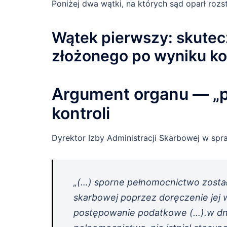
Poniżej dwa wątki, na których sąd oparł rozst
Wątek pierwszy: skute
złożonego po wyniku ko
Argument organu — „p
kontroli
Dyrektor Izby Administracji Skarbowej w sp
„(…) sporne pełnomocnictwo został
skarbowej poprzez doręczenie jej w
postępowanie podatkowe (…).w dniu