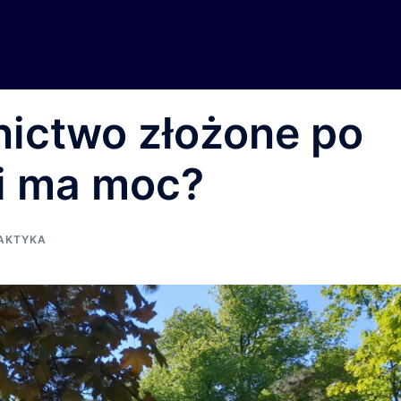
ictwo złożone po
li ma moc?
AKTYKA