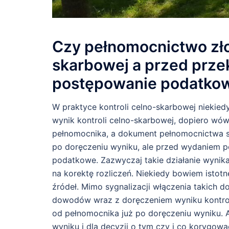
Czy pełnomocnictwo zło
skarbowej a przed prze
postępowanie podatkow
W praktyce kontroli celno-skarbowej niekiedy
wynik kontroli celno-skarbowej, dopiero wó
pełnomocnika, a dokument pełnomocnictwa sz
po doręczeniu wyniku, ale przed wydaniem p
podatkowe. Zazwyczaj takie działanie wynika
na korektę rozliczeń. Niekiedy bowiem istot
źródeł. Mimo sygnalizacji włączenia takich d
dowodów wraz z doręczeniem wyniku kontroli
od pełnomocnika już po doręczeniu wyniku.
wyniku i dla decyzji o tym czy i co korygow