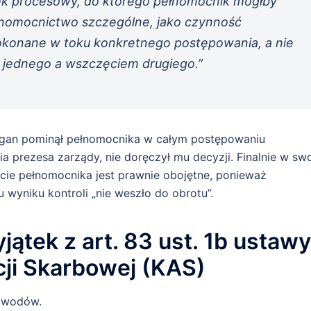
nek procesowy, do którego pełnomocnik mógłby
nomocnictwo szczególne, jako czynność
konane w toku konkretnego postępowania, a nie
jednego a wszczęciem drugiego.”
rgan pominął pełnomocnika w całym postępowaniu
a prezesa zarządy, nie doręczył mu decyzji. Finalnie w sw
cie pełnomocnika jest prawnie obojętne, ponieważ
wyniku kontroli „nie weszło do obrotu”.
ątek z art. 83 ust. 1b ustawy
cji Skarbowej (KAS)
powodów.