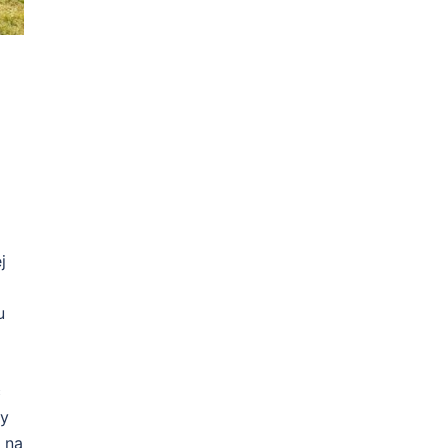
j
u
c
ny
 na