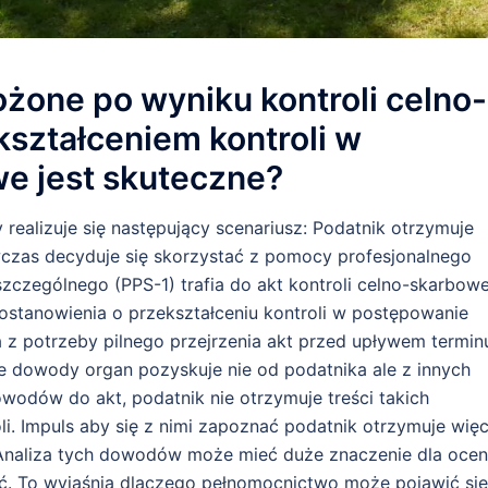
żone po wyniku kontroli celno-
kształceniem kontroli w
e jest skuteczne?
 realizuje się następujący scenariusz: Podatnik otrzymuje
wczas decyduje się skorzystać z pomocy profesjonalnego
czególnego (PPS-1) trafia do akt kontroli celno-skarbowe
ostanowienia o przekształceniu kontroli w postępowanie
 z potrzeby pilnego przejrzenia akt przed upływem termin
ne dowody organ pozyskuje nie od podatnika ale z innych
owodów do akt, podatnik nie otrzymuje treści takich
. Impuls aby się z nimi zapoznać podatnik otrzymuje wię
 Analiza tych dowodów może mieć duże znaczenie dla oce
ać. To wyjaśnia dlaczego pełnomocnictwo może pojawić się