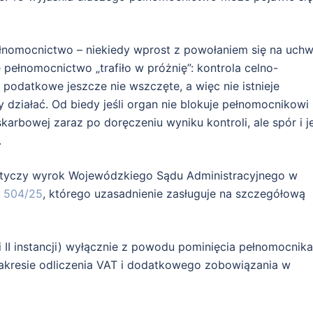
ełnomocnictwo – niekiedy wprost z powołaniem się na uchw
pełnomocnictwo „trafiło w próżnię”: kontrola celno-
podatkowe jeszcze nie wszczęte, a więc nie istnieje
ziałać. Od biedy jeśli organ nie blokuje pełnomocnikowi
skarbowej zaraz po doręczeniu wyniku kontroli, ale spór i j
.
otyczy wyrok Wojewódzkiego Sądu Administracyjnego w
d 504/25
, którego uzasadnienie zasługuje na szczegółową
 i II instancji) wyłącznie z powodu pominięcia pełnomocnika
zakresie odliczenia VAT i dodatkowego zobowiązania w