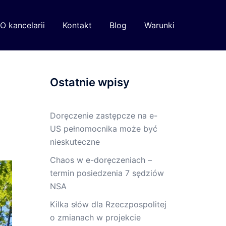
O kancelarii
Kontakt
Blog
Warunki
Ostatnie wpisy
Doręczenie zastępcze na e-
US pełnomocnika może być
nieskuteczne
Chaos w e-doręczeniach –
termin posiedzenia 7 sędziów
NSA
Kilka słów dla Rzeczpospolitej
o zmianach w projekcie