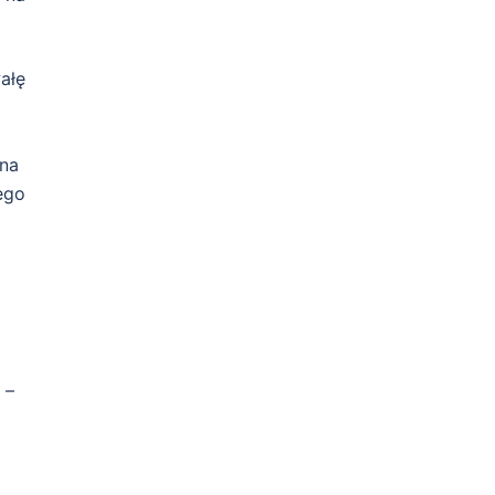
ałę
 na
ego
 –