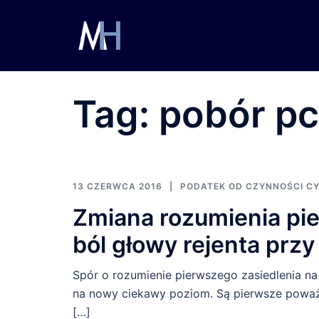
Przejdź
do
treści
Tag:
pobór p
13 CZERWCA 2016
PODATEK OD CZYNNOŚCI 
Zmiana rozumienia pi
ból głowy rejenta prz
Spór o rozumienie pierwszego zasiedlenia n
na nowy ciekawy poziom. Są pierwsze poważn
[…]