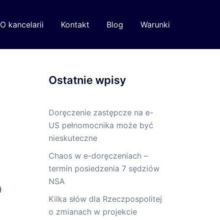
O kancelarii
Kontakt
Blog
Warunki
Ostatnie wpisy
Doręczenie zastępcze na e-
US pełnomocnika może być
nieskuteczne
Chaos w e-doręczeniach –
termin posiedzenia 7 sędziów
NSA
ł
Kilka słów dla Rzeczpospolitej
o zmianach w projekcie