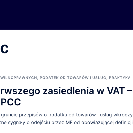
cc
CYWILNOPRAWNYCH
,
PODATEK OD TOWARÓW I USŁUG
,
PRAKTYKA
erwszego zasiedlenia w VAT –
y PCC
a gruncie przepisów o podatku od towarów i usług wkroczy
e sygnały o odejściu przez MF od obowiązującej definicji