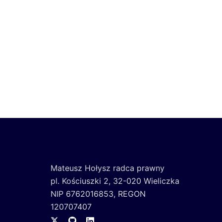
Mateusz Hołysz radca prawny
pl. Kościuszki 2, 32-020 Wieliczka
NIP 6762016853, REGON
120707407