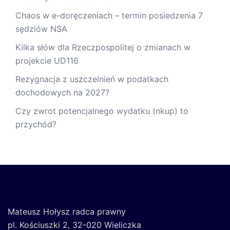
Chaos w e-doręczeniach – termin posiedzenia 7
sędziów NSA
Kilka słów dla Rzeczpospolitej o zmianach w
projekcie UD116
Rezygnacja z uszczelnień w podatkach
dochodowych na 2027?
Czy zwrot potencjalnego wydatku (nkup) to
przychód?
Mateusz Hołysz radca prawny
pl. Kościuszki 2, 32-020 Wieliczka