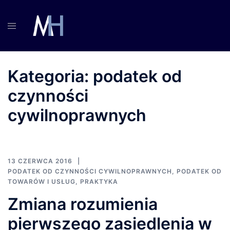
Przejdź
do
treści
Kategoria:
podatek od
czynności
cywilnoprawnych
13 CZERWCA 2016
PODATEK OD CZYNNOŚCI CYWILNOPRAWNYCH
,
PODATEK OD
TOWARÓW I USŁUG
,
PRAKTYKA
Zmiana rozumienia
pierwszego zasiedlenia w