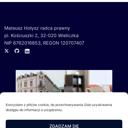
Mateusz Hołysz radca prawny
pl. Kościuszki 2, 32-020 Wieliczka
NIP 6762016853, REGON 120707407
Korzystam z plików cookie, do przechowywania i/lub uzyskiwania
dostępu do informacji o urządzeniu.
ZGADZAM SIĘ