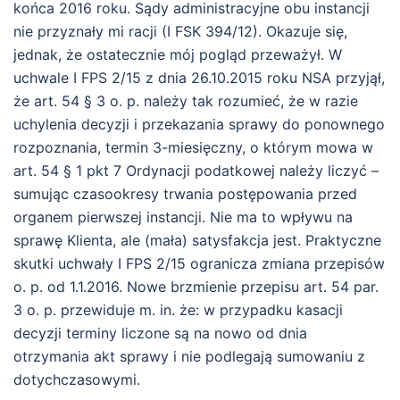
końca 2016 roku. Sądy administracyjne obu instancji
nie przyznały mi racji (I FSK 394/12). Okazuje się,
jednak, że ostatecznie mój pogląd przeważył. W
uchwale I FPS 2/15 z dnia 26.10.2015 roku NSA przyjął,
że art. 54 § 3 o. p. należy tak rozumieć, że w razie
uchylenia decyzji i przekazania sprawy do ponownego
rozpoznania, termin 3-miesięczny, o którym mowa w
art. 54 § 1 pkt 7 Ordynacji podatkowej należy liczyć –
sumując czasookresy trwania postępowania przed
organem pierwszej instancji. Nie ma to wpływu na
sprawę Klienta, ale (mała) satysfakcja jest. Praktyczne
skutki uchwały I FPS 2/15 ogranicza zmiana przepisów
o. p. od 1.1.2016. Nowe brzmienie przepisu art. 54 par.
3 o. p. przewiduje m. in. że: w przypadku kasacji
decyzji
terminy liczone są na nowo od dnia
otrzymania akt sprawy i nie podlegają sumowaniu z
dotychczasowymi.