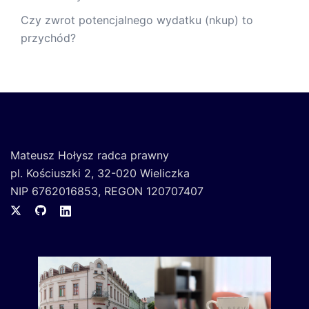
Czy zwrot potencjalnego wydatku (nkup) to
przychód?
Mateusz Hołysz radca prawny
pl. Kościuszki 2, 32-020 Wieliczka
NIP 6762016853, REGON 120707407