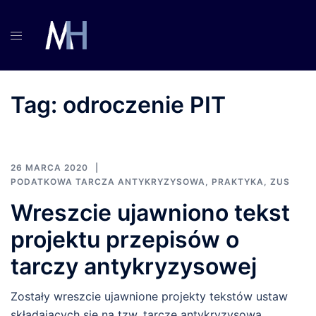
Przejdź
do
treści
Tag:
odroczenie PIT
26 MARCA 2020
PODATKOWA TARCZA ANTYKRYZYSOWA
,
PRAKTYKA
,
ZUS
Wreszcie ujawniono tekst
projektu przepisów o
tarczy antykryzysowej
Zostały wreszcie ujawnione projekty tekstów ustaw
składających się na tzw. tarczę antykryzysową