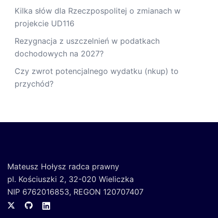
Kilka słów dla Rzeczpospolitej o zmianach w
projekcie UD116
Rezygnacja z uszczelnień w podatkach
dochodowych na 2027?
Czy zwrot potencjalnego wydatku (nkup) to
przychód?
Mateusz Hołysz radca prawny
pl. Kościuszki 2, 32-020 Wieliczka
NIP 6762016853, REGON 120707407