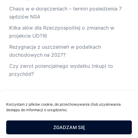
Chaos w e-doręczeniach – termin posiedzenia 7
sędziów NSA
Kilka słów dla Rzeczpospolitej o zmianach w
projekcie UD116
Rezygnacja z uszczelnień w podatkach
dochodowych na 2027?
Czy zwrot potencjalnego wydatku (nkup) to
przychód?
Korzystam z plików cookie, do przechowywania i/lub uzyskiwania
dostępu do informacji o urządzeniu.
Mateusz Hołysz radca prawny
ZGADZAM SIĘ
pl. Kościuszki 2, 32-020 Wieliczka