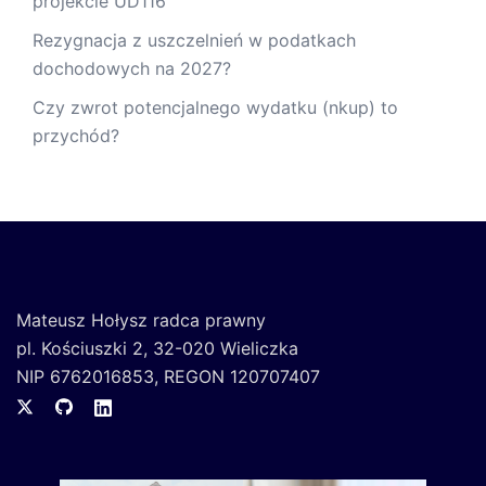
projekcie UD116
Rezygnacja z uszczelnień w podatkach
dochodowych na 2027?
Czy zwrot potencjalnego wydatku (nkup) to
przychód?
Mateusz Hołysz radca prawny
pl. Kościuszki 2, 32-020 Wieliczka
NIP 6762016853, REGON 120707407