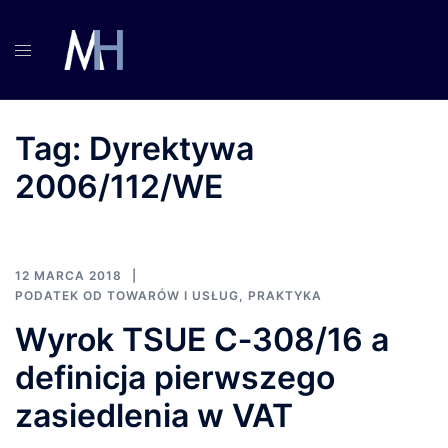
Przejdź
do
treści
Tag:
Dyrektywa
2006/112/WE
12 MARCA 2018
PODATEK OD TOWARÓW I USŁUG
,
PRAKTYKA
Wyrok TSUE C‑308/16 a
definicja pierwszego
zasiedlenia w VAT