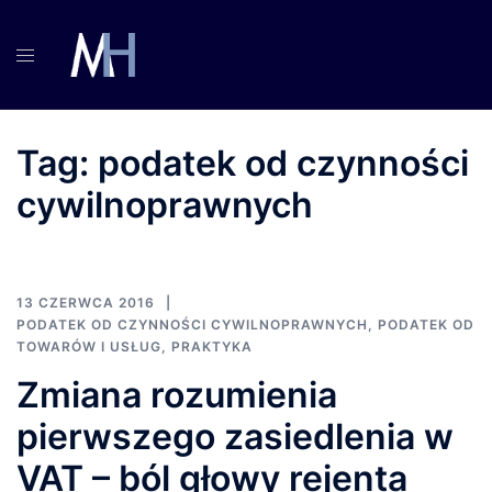
Przejdź
do
treści
Tag:
podatek od czynności
cywilnoprawnych
13 CZERWCA 2016
PODATEK OD CZYNNOŚCI CYWILNOPRAWNYCH
,
PODATEK OD
TOWARÓW I USŁUG
,
PRAKTYKA
Zmiana rozumienia
pierwszego zasiedlenia w
VAT – ból głowy rejenta