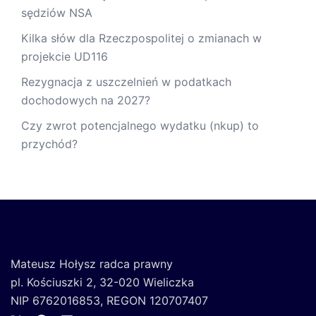
sędziów NSA
Kilka słów dla Rzeczpospolitej o zmianach w
projekcie UD116
Rezygnacja z uszczelnień w podatkach
dochodowych na 2027?
Czy zwrot potencjalnego wydatku (nkup) to
przychód?
Mateusz Hołysz radca prawny
pl. Kościuszki 2, 32-020 Wieliczka
NIP 6762016853, REGON 120707407