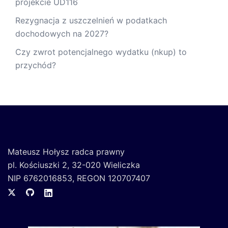
projekcie UD116
Rezygnacja z uszczelnień w podatkach
dochodowych na 2027?
Czy zwrot potencjalnego wydatku (nkup) to
przychód?
Mateusz Hołysz radca prawny
pl. Kościuszki 2, 32-020 Wieliczka
NIP 6762016853, REGON 120707407