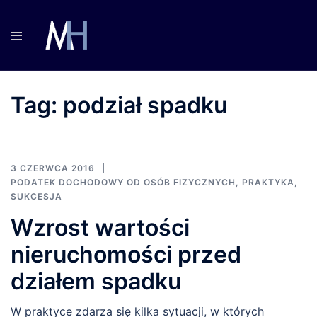
Przejdź
do
treści
Tag:
podział spadku
3 CZERWCA 2016
PODATEK DOCHODOWY OD OSÓB FIZYCZNYCH
,
PRAKTYKA
,
SUKCESJA
Wzrost wartości
nieruchomości przed
działem spadku
W praktyce zdarza się kilka sytuacji, w których