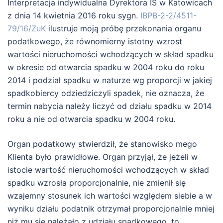
Interpretacja indywidualna Dyrektora IS w Katowicach
z dnia 14 kwietnia 2016 roku sygn.
IBPB-2-2/4511-
79/16/ZuK
ilustruje moją próbę przekonania organu
podatkowego, że równomierny istotny wzrost
wartości nieruchomości wchodzących w skład spadku
w okresie od otwarcia spadku w 2004 roku do roku
2014 i podział spadku w naturze wg proporcji w jakiej
spadkobiercy odziedziczyli spadek, nie oznacza, że
termin nabycia należy liczyć od działu spadku w 2014
roku a nie od otwarcia spadku w 2004 roku.
Organ podatkowy stwierdził, że stanowisko mego
Klienta było prawidłowe. Organ przyjął, że
jeżeli w
istocie wartość nieruchomości wchodzących w skład
spadku wzrosła proporcjonalnie, nie zmienił się
wzajemny stosunek ich wartości względem siebie a w
wyniku działu podatnik otrzymał proporcjonalnie mniej
niż mu się należało z udziału spadkowego, to