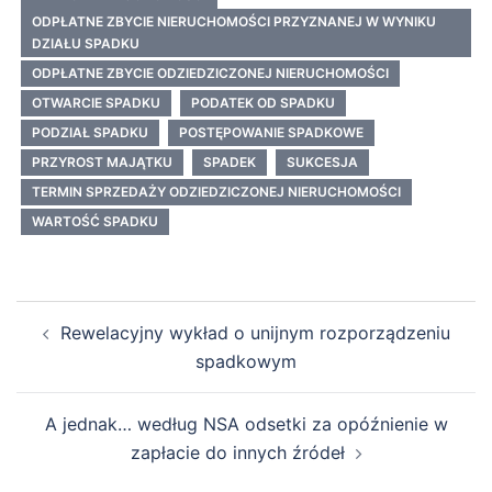
ODPŁATNE ZBYCIE NIERUCHOMOŚCI PRZYZNANEJ W WYNIKU
DZIAŁU SPADKU
ODPŁATNE ZBYCIE ODZIEDZICZONEJ NIERUCHOMOŚCI
OTWARCIE SPADKU
PODATEK OD SPADKU
PODZIAŁ SPADKU
POSTĘPOWANIE SPADKOWE
PRZYROST MAJĄTKU
SPADEK
SUKCESJA
TERMIN SPRZEDAŻY ODZIEDZICZONEJ NIERUCHOMOŚCI
WARTOŚĆ SPADKU
Nawigacja
Rewelacyjny wykład o unijnym rozporządzeniu
wpisu
spadkowym
A jednak… według NSA odsetki za opóźnienie w
zapłacie do innych źródeł