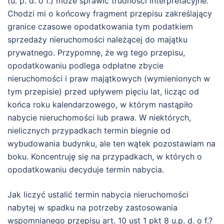
(u. p. d. o f.) może sprawić trudności interpretacyjne.
Chodzi mi o końcowy fragment przepisu zakreślający
granice czasowe opodatkowania tym podatkiem
sprzedaży nieruchomości należącej do majątku
prywatnego. Przypomnę, że wg tego przepisu,
opodatkowaniu podlega odpłatne zbycie
nieruchomości i praw majątkowych (wymienionych w
tym przepisie) przed upływem pięciu lat, licząc od
końca roku kalendarzowego, w którym nastąpiło
nabycie nieruchomości lub prawa. W niektórych,
nielicznych przypadkach termin biegnie od
wybudowania budynku, ale ten wątek pozostawiam na
boku. Koncentruję się na przypadkach, w których o
opodatkowaniu decyduje termin nabycia.
Jak liczyć ustalić termin nabycia nieruchomości
nabytej w spadku na potrzeby zastosowania
wspomnianego przepisu art. 10 ust 1 pkt 8 u.p. d. o f.?