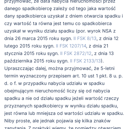
przyjmować, że data nabycia nieruchomości przez
danego spadkobiercę zależy od tego jaka wartość
dany spadkobierca uzyskał z dniem otwarcia spadku i
czy wartość ta równa jest temu co spadkobierca
uzyskał w wyniku działu spadku (por. wyrok NSA z
dnia 26 marca 2015 roku sygn.
II FSK 8/13
, z dnia 12
lutego 2015 roku sygn.
II FSK 1207/14
, z dnia 21
stycznia 2015 roku sygn.
II FSK 2872/12
, z dnia 13
października 2015 roku sygn.
II FSK 2133/13
).
Upraszczając dalej, można przyjmować, że 5-letni
termin wyznaczony przepisem art. 10 ust 1 pkt. 8 u. p.
d. o f. w przypadku nabycia udziału w spadku
obejmującym nieruchomość liczy się od nabycia
spadku a nie od działu spadku jeżeli wartość rzeczy
przyznanych spadkobiercy w wyniku działu spadku,
jest równa lub mniejsza od wartości udziału w spadku.
Niby proste, ale jednak pojawia się kilka znaków
zapytania. Z praktyki wiemy, że pomiędzy otwarciem