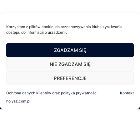
Korzystam z plików cookie, do przechowywania i/lub uzyskiwania
dostępu do informacji o urządzeniu.
Mateusz Hołysz radca prawny
ZGADZAM SIĘ
pl. Kościuszki 2, 32-020 Wieliczka
NIE ZGADZAM SIĘ
NIP 6762016853, REGON 120707407
PREFERENCJE
Ochrona danych klientów oraz polityka prywatności
Kontakt
holysz.com.pl