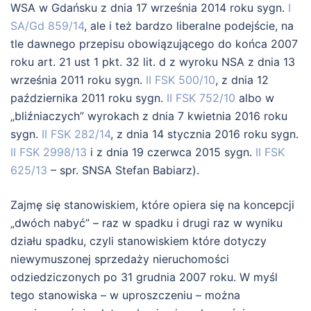
WSA w Gdańsku z dnia 17 września 2014 roku sygn.
I
SA/Gd 859/14
, ale i też bardzo liberalne podejście, na
tle dawnego przepisu obowiązującego do końca 2007
roku art. 21 ust 1 pkt. 32 lit. d z wyroku NSA z dnia 13
września 2011 roku sygn.
II FSK 500/10
, z dnia 12
października 2011 roku sygn.
II FSK 752/10
albo w
„bliźniaczych” wyrokach z dnia 7 kwietnia 2016 roku
sygn.
II FSK 282/14
, z dnia 14 stycznia 2016 roku sygn.
II FSK 2998/13
i z dnia 19 czerwca 2015 sygn.
II FSK
625/13
– spr. SNSA Stefan Babiarz).
Zajmę się stanowiskiem, które opiera się na koncepcji
„dwóch nabyć” – raz w spadku i drugi raz w wyniku
działu spadku, czyli stanowiskiem które dotyczy
niewymuszonej sprzedaży nieruchomości
odziedziczonych po 31 grudnia 2007 roku. W myśl
tego stanowiska – w uproszczeniu – można