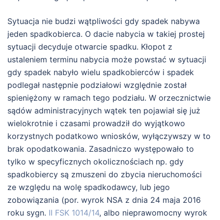
Sytuacja nie budzi wątpliwości gdy spadek nabywa
jeden spadkobierca. O dacie nabycia w takiej prostej
sytuacji decyduje otwarcie spadku. Kłopot z
ustaleniem terminu nabycia może powstać w sytuacji
gdy spadek nabyło wielu spadkobierców i spadek
podlegał następnie podziałowi względnie został
spieniężony w ramach tego podziału. W orzecznictwie
sądów administracyjnych wątek ten pojawiał się już
wielokrotnie i czasami prowadził do wyjątkowo
korzystnych podatkowo wniosków, wyłączywszy w to
brak opodatkowania. Zasadniczo występowało to
tylko w specyficznych okolicznościach np. gdy
spadkobiercy są zmuszeni do zbycia nieruchomości
ze względu na wolę spadkodawcy, lub jego
zobowiązania (por. wyrok NSA z dnia 24 maja 2016
roku sygn.
II FSK 1014/14
, albo nieprawomocny wyrok