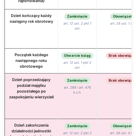
raportowania)
Dzień kończący każdy
Zamknięcie
Obowiązek
następny rok obrotowy
art. 12 ust. 2 pkt 1
art. 26 ust. 1 uor
uor
Początek każdego
Otwarcie ksiąg
Brak obowiązk
następnego roku
art. 12 ust. 1 pkt 2
obrotowego
uor
Dzień poprzedzający
Zamknięcie
Brak obowiązk
podział majątku
art. 288 i art. 476
pozostałego po
k.s.h.
zaspokojeniu wierzycieli
Dzień zakończenia
Zamknięcie
Obowiązek
działalności jednostki
art. 12 ust. 2 pkt 2
art. 26 ust. 4 uor