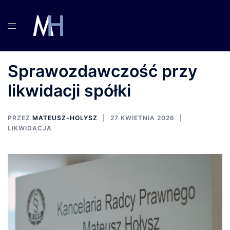
Przejdź
do
treści
Sprawozdawczość przy
likwidacji spółki
PRZEZ
MATEUSZ-HOLYSZ
27 KWIETNIA 2026
LIKWIDACJA