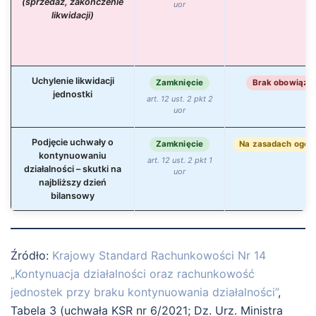
(sprzedaż, zakończenie
uor
likwidacji)
Uchylenie likwidacji
Zamknięcie
Brak obowiązk
jednostki
art. 12 ust. 2 pkt 2
uor
Podjęcie uchwały o
Zamknięcie
Na zasadach ogól
kontynuowaniu
art. 12 ust. 2 pkt 1
działalności – skutki na
uor
najbliższy dzień
bilansowy
Źródło:
Krajowy Standard Rachunkowości Nr 14
„Kontynuacja działalności oraz rachunkowość
jednostek przy braku kontynuowania działalności”
,
Tabela 3 (uchwała KSR nr 6/2021; Dz. Urz. Ministra