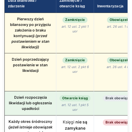
Data bilansowa /
Zamknięcie /
zdarzenie
otwarcie ksiąg
Inwentaryzacja
Pierwszy dzień
Zamknięcie
Obowiązek
bilansowy po przyjęciu
art. 12 ust. 2 pkt 1
art. 26 ust. 1 uor
założenia o braku
uor
kontynuacji
(przed
postawieniem w stan
likwidacji)
Dzień poprzedzający
Zamknięcie
Obowiązek
postawienie w stan
art. 12 ust. 2 pkt 6
art. 26 ust. 4 uor
likwidacji
uor
Dzień rozpoczęcia
Otwarcie ksiąg
Brak obowiązk
likwidacji lub ogłoszenia
art. 12 ust. 1 pkt 5
upadłości
uor
Każdy okres śródroczny
Księgi
nie są
Brak obowiązk
(jeżeli istnieje obowiązek
zamykane