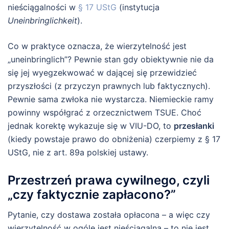
nieściągalności w
§ 17 UStG
(instytucja
Uneinbringlichkeit
).
Co w praktyce oznacza, że wierzytelność jest
„uneinbringlich”? Pewnie stan gdy obiektywnie nie da
się jej wyegzekwować w dającej się przewidzieć
przyszłości (z przyczyn prawnych lub faktycznych).
Pewnie sama zwłoka nie wystarcza. Niemieckie ramy
powinny współgrać z orzecznictwem TSUE. Choć
jednak korektę wykazuje się w VIU-DO, to
przesłanki
(kiedy powstaje prawo do obniżenia) czerpiemy z § 17
UStG, nie z art. 89a polskiej ustawy.
Przestrzeń prawa cywilnego, czyli
„czy faktycznie zapłacono?”
Pytanie, czy dostawa została opłacona – a więc czy
wierzytelność w ogóle jest nieściągalna – to nie jest