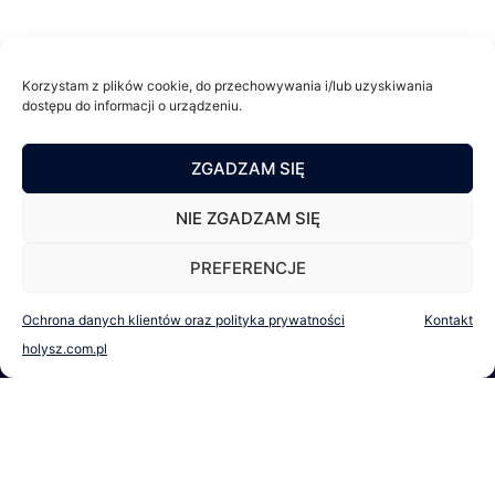
Korzystam z plików cookie, do przechowywania i/lub uzyskiwania
dostępu do informacji o urządzeniu.
Mateusz Hołysz radca prawny
ZGADZAM SIĘ
pl. Kościuszki 2, 32-020 Wieliczka
NIE ZGADZAM SIĘ
NIP 6762016853, REGON 120707407
PREFERENCJE
Ochrona danych klientów oraz polityka prywatności
Kontakt
holysz.com.pl