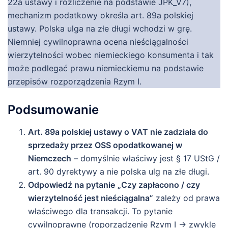
22a ustawy i rozliczenie na podstawie JPK_V7),
mechanizm podatkowy określa art. 89a polskiej
ustawy. Polska ulga na złe długi wchodzi w grę.
Niemniej cywilnoprawna ocena nieściągalności
wierzytelności wobec niemieckiego konsumenta i tak
może podlegać prawu niemieckiemu na podstawie
przepisów rozporządzenia Rzym I.
Podsumowanie
Art. 89a polskiej ustawy o VAT nie zadziała do
sprzedaży przez OSS opodatkowanej w
Niemczech
– domyślnie właściwy jest § 17 UStG /
art. 90 dyrektywy a nie polska ulg na złe długi.
Odpowiedź na pytanie
„Czy zapłacono / czy
wierzytelność jest nieściągalna”
zależy od prawa
właściwego dla transakcji. To pytanie
cywilnoprawne (roporządzenie Rzym I → zwykle