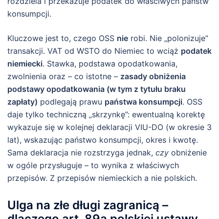
rozdziela i przekazuje podatek do właściwych państw
konsumpcji.
Kluczowe jest to, czego OSS
nie
robi. Nie „polonizuje”
transakcji. VAT od WSTO do Niemiec to wciąż
podatek
niemiecki
. Stawka, podstawa opodatkowania,
zwolnienia oraz – co istotne –
zasady obniżenia
podstawy opodatkowania (w tym z tytułu braku
zapłaty)
podlegają prawu
państwa konsumpcji
. OSS
daje tylko techniczną „skrzynkę”: ewentualną korektę
wykazuje się w kolejnej deklaracji VIU-DO (w okresie 3
lat), wskazując państwo konsumpcji, okres i kwotę.
Sama deklaracja nie rozstrzyga jednak,
czy
obniżenie
w ogóle przysługuje – to wynika z właściwych
przepisów. Z przepisów niemieckich a nie polskich.
Ulga na złe długi zagranicą –
dlaczego art. 89a polskiej ustawy