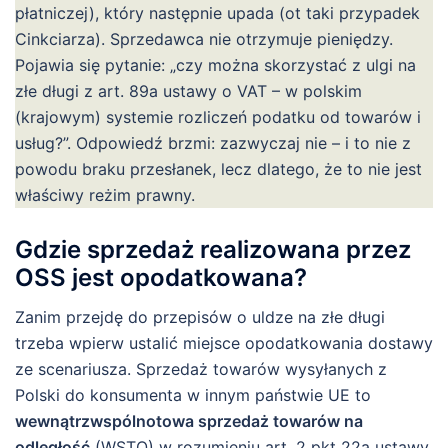
płatniczej), który następnie upada (ot taki przypadek
Cinkciarza). Sprzedawca nie otrzymuje pieniędzy.
Pojawia się pytanie: „czy można skorzystać z ulgi na
złe długi z art. 89a ustawy o VAT – w polskim
(krajowym) systemie rozliczeń podatku od towarów i
usług?”. Odpowiedź brzmi: zazwyczaj nie – i to nie z
powodu braku przesłanek, lecz dlatego, że to nie jest
właściwy reżim prawny.
Gdzie sprzedaż realizowana przez
OSS jest opodatkowana?
Zanim przejdę do przepisów o uldze na złe długi
trzeba wpierw ustalić miejsce opodatkowania dostawy
ze scenariusza. Sprzedaż towarów wysyłanych z
Polski do konsumenta w innym państwie UE to
wewnątrzwspólnotowa sprzedaż towarów na
odległość
(WSTO) w rozumieniu art. 2 pkt 22a ustawy