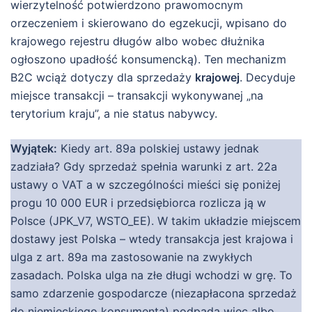
wierzytelność potwierdzono prawomocnym
orzeczeniem i skierowano do egzekucji, wpisano do
krajowego rejestru długów albo wobec dłużnika
ogłoszono upadłość konsumencką). Ten mechanizm
B2C wciąż dotyczy dla sprzedaży
krajowej
. Decyduje
miejsce transakcji – transakcji wykonywanej „na
terytorium kraju”, a nie status nabywcy.
Wyjątek:
Kiedy art. 89a polskiej ustawy jednak
zadziała? Gdy sprzedaż spełnia warunki z art. 22a
ustawy o VAT a w szczególności mieści się poniżej
progu 10 000 EUR i przedsiębiorca rozlicza ją w
Polsce (JPK_V7, WSTO_EE). W takim układzie miejscem
dostawy jest Polska – wtedy transakcja jest krajowa i
ulga z art. 89a ma zastosowanie na zwykłych
zasadach. Polska ulga na złe długi wchodzi w grę. To
samo zdarzenie gospodarcze (niezapłacona sprzedaż
do niemieckiego konsumenta) podpada więc albo