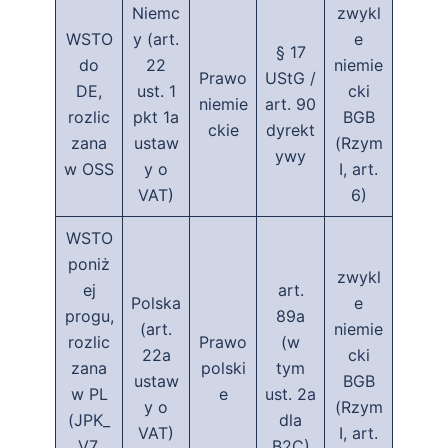
Niemc
zwykl
WSTO
y (art.
e
§ 17
do
22
niemie
Prawo
UStG /
DE,
ust. 1
cki
niemie
art. 90
rozlic
pkt 1a
BGB
ckie
dyrekt
zana
ustaw
(Rzym
ywy
w OSS
y o
I, art.
VAT)
6)
WSTO
poniż
zwykl
ej
art.
Polska
e
progu,
89a
(art.
niemie
rozlic
Prawo
(w
22a
cki
zana
polski
tym
ustaw
BGB
w PL
e
ust. 2a
y o
(Rzym
(JPK_
dla
VAT)
I, art.
V7,
B2C)