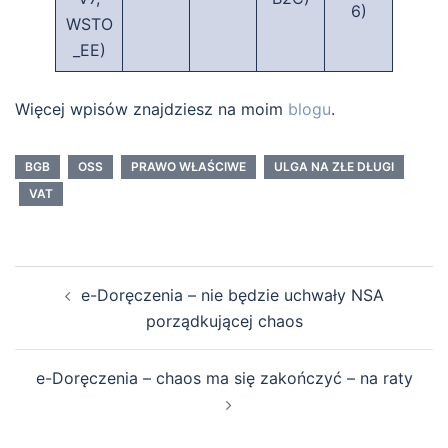
6)
WSTO
_EE)
Więcej wpisów znajdziesz na moim
blogu
.
BGB
OSS
PRAWO WŁAŚCIWE
ULGA NA ZŁE DŁUGI
VAT
Nawigacja
e-Doręczenia – nie będzie uchwały NSA
wpisu
porządkującej chaos
e-Doręczenia – chaos ma się zakończyć – na raty