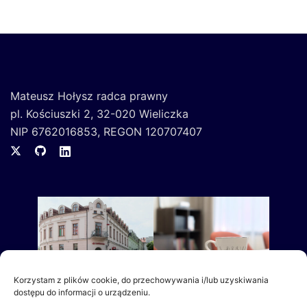
Mateusz Hołysz radca prawny
pl. Kościuszki 2, 32-020 Wieliczka
NIP 6762016853, REGON 120707407
Korzystam z plików cookie, do przechowywania i/lub uzyskiwania
dostępu do informacji o urządzeniu.