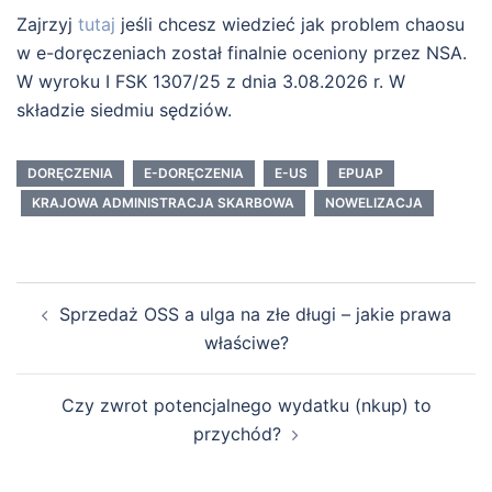
Zajrzyj
tutaj
jeśli chcesz wiedzieć jak problem chaosu
w e-doręczeniach został finalnie oceniony przez NSA.
W wyroku I FSK 1307/25 z dnia 3.08.2026 r. W
składzie siedmiu sędziów.
DORĘCZENIA
E-DORĘCZENIA
E-US
EPUAP
KRAJOWA ADMINISTRACJA SKARBOWA
NOWELIZACJA
Nawigacja
Sprzedaż OSS a ulga na złe długi – jakie prawa
wpisu
właściwe?
Czy zwrot potencjalnego wydatku (nkup) to
przychód?